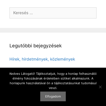
Keresés:
Legutóbbi bejegyzések
Hírek, hírdetmények, közlemények
Kedves Látogató! Tájékoztatjuk, hogy a honlap felhasználói
élmény fokozásának érdekében sütiket alkalmazunk. A
honlapunk használatával ön a tájékoztatásunkat tudomásul
© 2026 Rönök
• Készült
GeneratePress
veszi.
Elfogadom