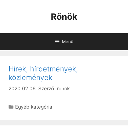
Kilépés
a
Rönök
tartalomba
Menü
Hírek, hírdetmények,
közlemények
2020.02.06.
Szerző:
ronok
Kategória
Egyéb kategória