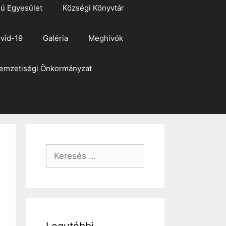
ú Egyesület
Községi Könyvtár
vid-19
Galéria
Meghívók
emzetiségi Önkormányzat
Keresés: