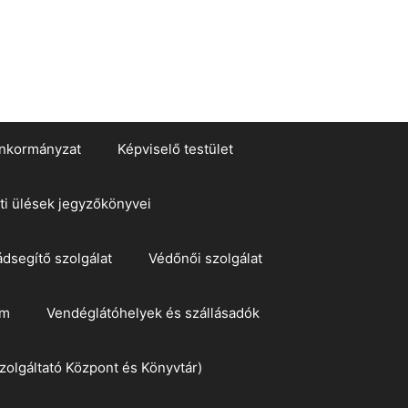
nkormányzat
Képviselő testület
ti ülések jegyzőkönyvei
ádsegítő szolgálat
Védőnői szolgálat
om
Vendéglátóhelyek és szállásadók
zolgáltató Központ és Könyvtár)