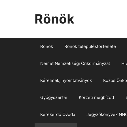
Kilépés
a
Rönök
tartalomba
Rönök
Rönök településtörténete
Német Nemzetiségi Önkormányzat
Hi
Kérelmek, nyomtatványok
Közös Önkor
Gyógyszertár
Körzeti megbízott
Kerekerdő Óvoda
Jegyzőkönyvek NN