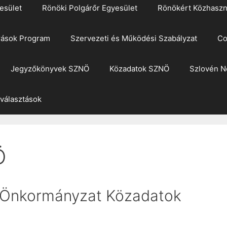
esület
Rönöki Polgárőr Egyesület
Rönökért Közhaszn
rások Program
Szervezeti és Működési Szabályzat
Co
Jegyzőkönyvek SZNÖ
Közadatok SZNÖ
Szlovén N
 választások
Ö
 Önkormányzat Közadatok