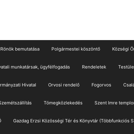
Rönök bemutatása
Polgármestei köszöntő
Községi Ö
vatali munkatársak, ügyfélfogadás
Rendeletek
Testüle
mányzati Hivatal
Orvosi rendelő
Fogorvos
Csal
Szemétszállítás
Tömegközlekedés
Szent Imre templ
Ö
Gazdag Erzsi Közösségi Tér és Könyvtár (Többfunkciós S