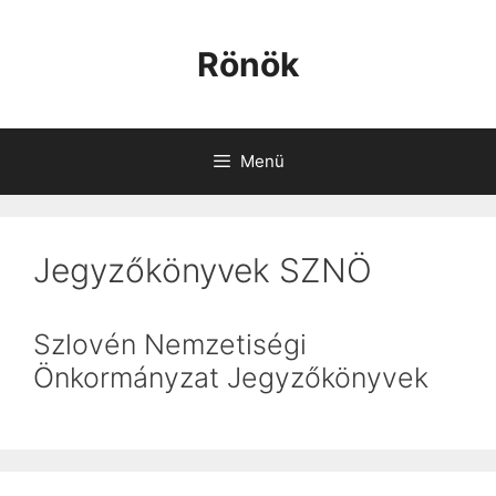
Kilépés
a
Rönök
tartalomba
Menü
Jegyzőkönyvek SZNÖ
Szlovén Nemzetiségi
Önkormányzat Jegyzőkönyvek