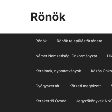
Kilépés
a
Rönök
tartalomba
Rönök
Rönök településtörténete
Német Nemzetiségi Önkormányzat
Hi
Kérelmek, nyomtatványok
Közös Önkor
Gyógyszertár
Körzeti megbízott
Kerekerdő Óvoda
Jegyzőkönyvek NN