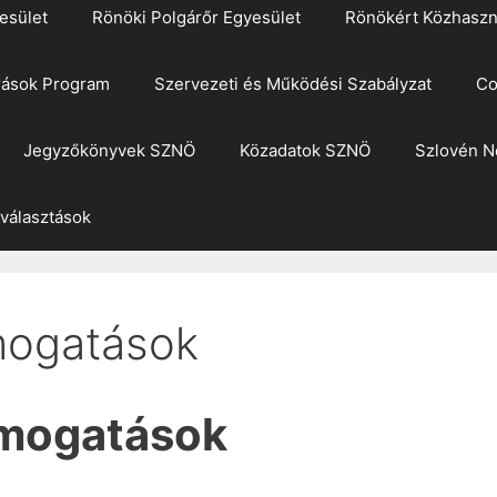
esület
Rönöki Polgárőr Egyesület
Rönökért Közhaszn
rások Program
Szervezeti és Működési Szabályzat
Co
Jegyzőkönyvek SZNÖ
Közadatok SZNÖ
Szlovén N
 választások
mogatások
ámogatások