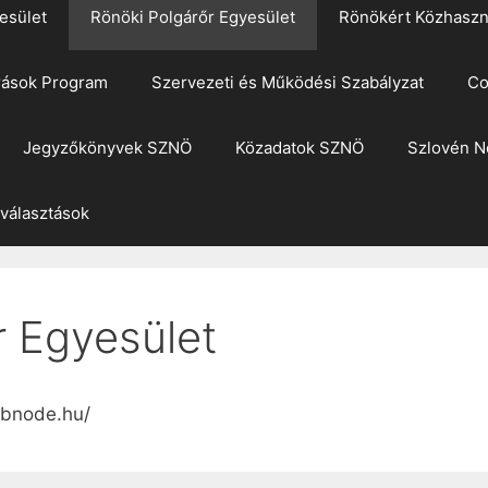
esület
Rönöki Polgárőr Egyesület
Rönökért Közhaszn
rások Program
Szervezeti és Működési Szabályzat
Co
Jegyzőkönyvek SZNÖ
Közadatok SZNÖ
Szlovén N
 választások
r Egyesület
ebnode.hu/