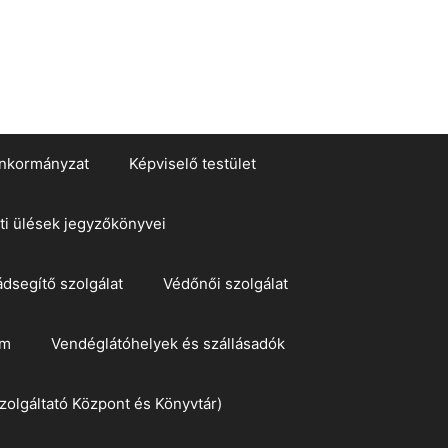
nkormányzat
Képviselő testület
ti ülések jegyzőkönyvei
ádsegítő szolgálat
Védőnői szolgálat
om
Vendéglátóhelyek és szállásadók
zolgáltató Központ és Könyvtár)