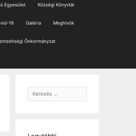
ú Egyesület
Községi Könyvtár
vid-19
Galéria
Meghívók
emzetiségi Önkormányzat
Keresés: