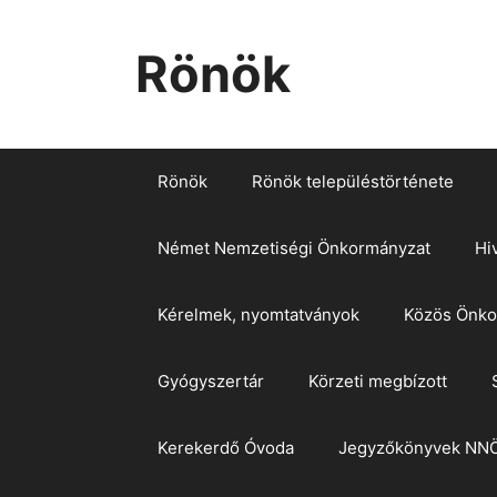
Kilépés
a
Rönök
tartalomba
Rönök
Rönök településtörténete
Német Nemzetiségi Önkormányzat
Hi
Kérelmek, nyomtatványok
Közös Önkor
Gyógyszertár
Körzeti megbízott
Kerekerdő Óvoda
Jegyzőkönyvek NN