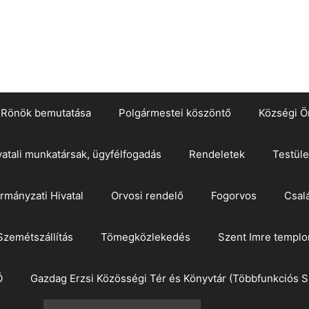
Rönök bemutatása
Polgármestei köszöntő
Községi Ö
vatali munkatársak, ügyfélfogadás
Rendeletek
Testüle
mányzati Hivatal
Orvosi rendelő
Fogorvos
Csal
Szemétszállítás
Tömegközlekedés
Szent Imre templ
Ö
Gazdag Erzsi Közösségi Tér és Könyvtár (Többfunkciós S